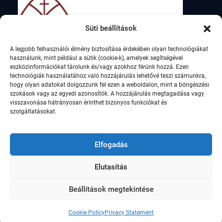
Süti beállítások
A legjobb felhasználói élmény biztosítása érdekében olyan technológiákat
használunk, mint például a sütik (cookie-k), amelyek segítségével
eszközinformációkat tárolunk és/vagy azokhoz férünk hozzá. Ezen
technológiák használatához való hozzájárulás lehetővé teszi számunkra,
hogy olyan adatokat dolgozzunk fel ezen a weboldalon, mint a böngészési
szokások vagy az egyedi azonosítók. A hozzájárulás megtagadása vagy
visszavonása hátrányosan érinthet bizonyos funkciókat és
szolgáltatásokat.
Elfogadás
Elutasítás
© Szent István Római Katolikus Általános Iskola,
2021
Beállítások megtekintése
Education Soul by
WEN Themes
Cookie Policy
Privacy Statement