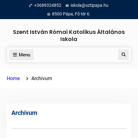
Skip
+3689324852
iskola@sztipapa.hu
to
8500 Pápa, Fő tér 6.
content
Szent István Római Katolikus Általános
Iskola
Menu
Search
Home
Archívum
Archívum