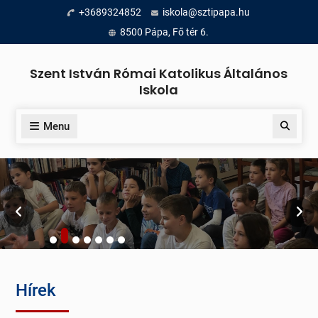
Skip
+3689324852
iskola@sztipapa.hu
to
8500 Pápa, Fő tér 6.
content
Szent István Római Katolikus Általános
Iskola
Menu
Search
Hírek