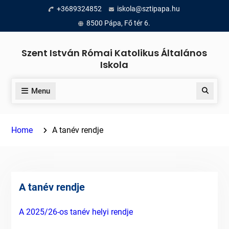
Skip
+3689324852
iskola@sztipapa.hu
to
8500 Pápa, Fő tér 6.
content
Szent István Római Katolikus Általános
Iskola
Menu
Search
Home
A tanév rendje
A tanév rendje
A 2025/26-os tanév helyi rendje