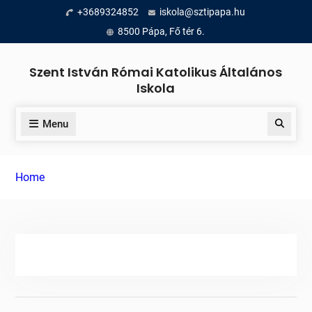
Skip
+3689324852
iskola@sztipapa.hu
to
8500 Pápa, Fő tér 6.
content
Szent István Római Katolikus Általános
Iskola
Menu
Search
Home