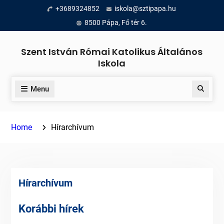
Skip
+3689324852
iskola@sztipapa.hu
to
8500 Pápa, Fő tér 6.
content
Szent István Római Katolikus Általános
Iskola
Menu
Search
Home
Hírarchívum
Hírarchívum
Korábbi hírek