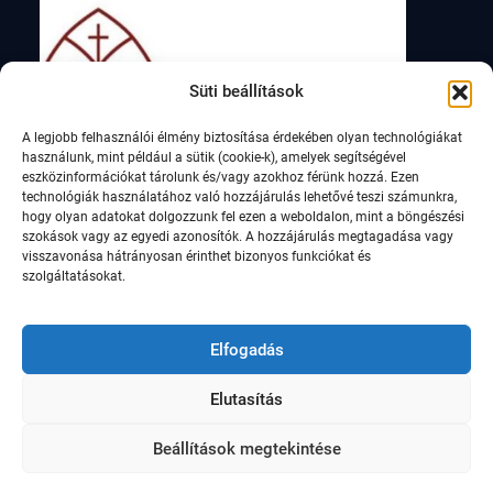
Süti beállítások
A legjobb felhasználói élmény biztosítása érdekében olyan technológiákat
használunk, mint például a sütik (cookie-k), amelyek segítségével
eszközinformációkat tárolunk és/vagy azokhoz férünk hozzá. Ezen
technológiák használatához való hozzájárulás lehetővé teszi számunkra,
hogy olyan adatokat dolgozzunk fel ezen a weboldalon, mint a böngészési
szokások vagy az egyedi azonosítók. A hozzájárulás megtagadása vagy
visszavonása hátrányosan érinthet bizonyos funkciókat és
szolgáltatásokat.
Elfogadás
Elutasítás
© Szent István Római Katolikus Általános Iskola,
2021
Beállítások megtekintése
Education Soul by
WEN Themes