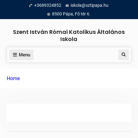
Skip
+3689324852
iskola@sztipapa.hu
to
8500 Pápa, Fő tér 6.
content
Szent István Római Katolikus Általános
Iskola
Menu
Search
Home