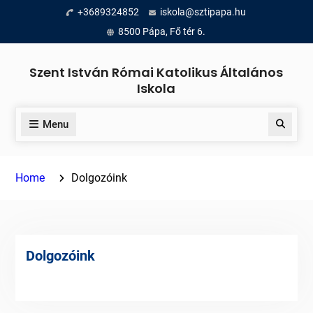
Skip
+3689324852
iskola@sztipapa.hu
to
8500 Pápa, Fő tér 6.
content
Szent István Római Katolikus Általános
Iskola
Menu
Search
Home
Dolgozóink
Dolgozóink