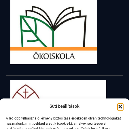
Süti beállítások
A legjobb felhasználói élmény biztosítása érdekében olyan technológiákat
használunk, mint például a sütik (cookie-k), amelyek segítségével
eszközinformációkat tárolunk és/vagy azokhoz férünk hozzá. Ezen