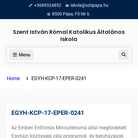
Skip
+3689324852
iskola@sztipapa.hu
to
8500 Pápa, Fő tér 6.
content
Szent István Római Katolikus Általános
Iskola
Menu
Search
Home
EGYH-KCP-17-EPER-0241
EGYH-KCP-17-EPER-0241
Az Emberi Erőforrás Minisztériuma által meghirdetett
Egyházi közösségi célú programok és beruházások