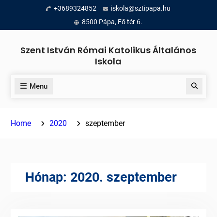
Skip
+3689324852
iskola@sztipapa.hu
to
8500 Pápa, Fő tér 6.
content
Szent István Római Katolikus Általános
Iskola
Menu
Search
Home
2020
szeptember
Hónap:
2020. szeptember