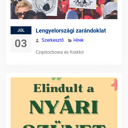
Lengyelországi zarándoklat
JÚL
03
Szerkesztő
Hírek
Częstochowa és Krakkó