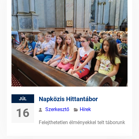
Napközis Hittantábor
JÚL
16
Szerkesztő
Hírek
Felejthetetlen élményekkel telt táborunk