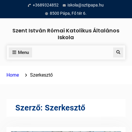
Skip
+3689324852
iskola@sztipapa.hu
to
8500 Pápa, Fő tér 6.
content
Szent István Római Katolikus Általános
Iskola
Menu
Search
Home
Szerkesztő
Szerző:
Szerkesztő