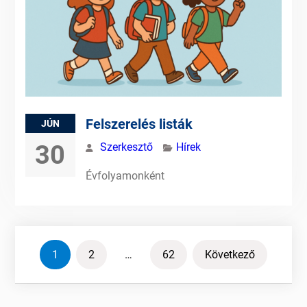
Felszerelés listák
JÚN
30
Szerkesztő
Hírek
Évfolyamonként
Bejegyzések
1
2
…
62
Következő
lapozása