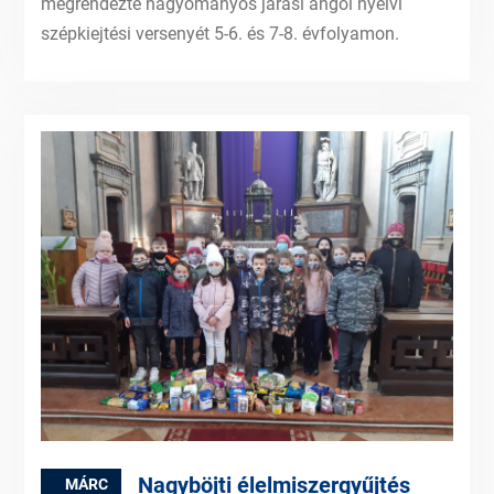
megrendezte hagyományos járási angol nyelvi
szépkiejtési versenyét 5-6. és 7-8. évfolyamon.
Nagyböjti élelmiszergyűjtés
MÁRC