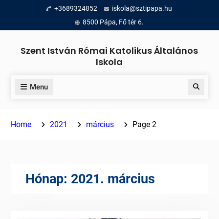
Skip
+3689324852
iskola@sztipapa.hu
to
8500 Pápa, Fő tér 6.
content
Szent István Római Katolikus Általános
Iskola
Menu
Search
Home
2021
március
Page 2
Hónap:
2021. március