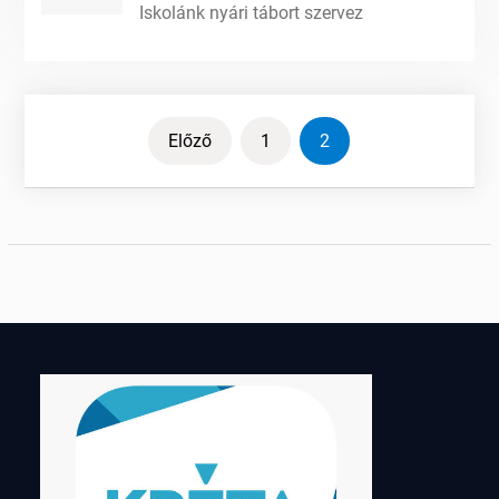
Iskolánk nyári tábort szervez
Bejegyzések
Előző
1
2
lapozása