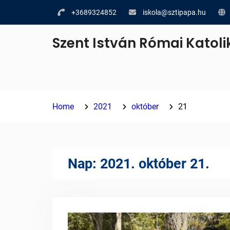
Skip
+3689324852
iskola@sztipapa.hu
to
content
Szent István Római Katoli
Home
2021
október
21
Nap:
2021. október 21.