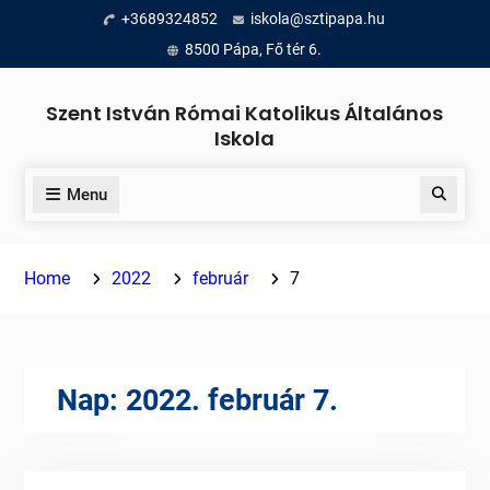
Skip
+3689324852
iskola@sztipapa.hu
to
8500 Pápa, Fő tér 6.
content
Szent István Római Katolikus Általános
Iskola
Menu
Search
Home
2022
február
7
Nap:
2022. február 7.