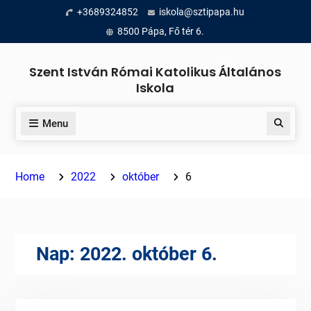
Skip
+3689324852
iskola@sztipapa.hu
to
8500 Pápa, Fő tér 6.
content
Szent István Római Katolikus Általános
Iskola
Menu
Search
Home
2022
október
6
Nap:
2022. október 6.