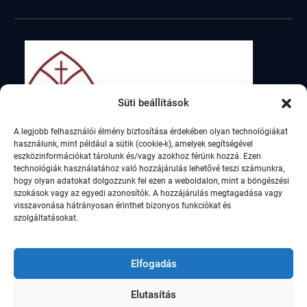
Süti beállítások
A legjobb felhasználói élmény biztosítása érdekében olyan technológiákat
használunk, mint például a sütik (cookie-k), amelyek segítségével
eszközinformációkat tárolunk és/vagy azokhoz férünk hozzá. Ezen
technológiák használatához való hozzájárulás lehetővé teszi számunkra,
hogy olyan adatokat dolgozzunk fel ezen a weboldalon, mint a böngészési
szokások vagy az egyedi azonosítók. A hozzájárulás megtagadása vagy
visszavonása hátrányosan érinthet bizonyos funkciókat és
szolgáltatásokat.
Elfogadás
Elutasítás
© Szent István Római Katolikus Általános Iskola,