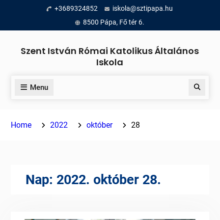
Skip
+3689324852
iskola@sztipapa.hu
to
8500 Pápa, Fő tér 6.
content
Szent István Római Katolikus Általános
Iskola
Menu
Search
Home
2022
október
28
Nap:
2022. október 28.