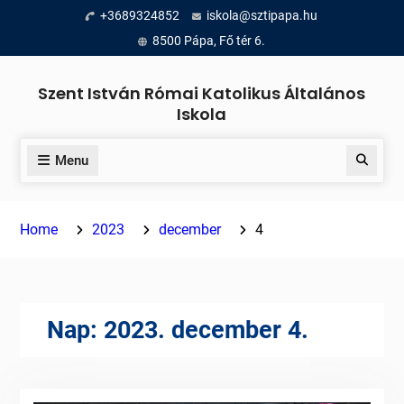
Skip
+3689324852
iskola@sztipapa.hu
to
8500 Pápa, Fő tér 6.
content
Szent István Római Katolikus Általános
Iskola
Menu
Search
Home
2023
december
4
Nap:
2023. december 4.