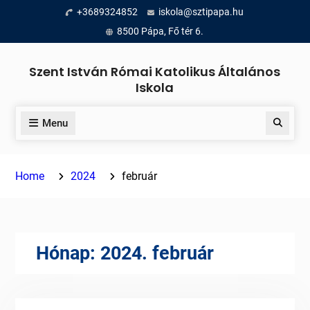
Skip
+3689324852
iskola@sztipapa.hu
to
8500 Pápa, Fő tér 6.
content
Szent István Római Katolikus Általános
Iskola
Menu
Search
Home
2024
február
Hónap:
2024. február