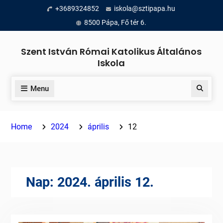
Skip
+3689324852
iskola@sztipapa.hu
to
8500 Pápa, Fő tér 6.
content
Szent István Római Katolikus Általános
Iskola
Menu
Search
Home
2024
április
12
Nap:
2024. április 12.