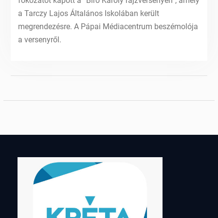
fokozatot kapott a “Bíró Károly rajzversenyen”, amely
a Tarczy Lajos Általános Iskolában került
megrendezésre. A Pápai Médiacentrum beszémolója
a versenyről.