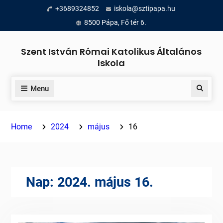
Skip
+3689324852
iskola@sztipapa.hu
to
8500 Pápa, Fő tér 6.
content
Szent István Római Katolikus Általános
Iskola
Menu
Search
Home
2024
május
16
Nap:
2024. május 16.