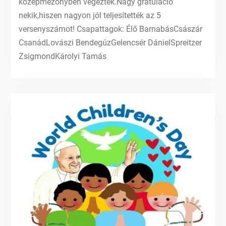
középmezőnyben végeztek.Nagy gratuláció
nekik,hiszen nagyon jól teljesítették az 5
versenyszámot! Csapattagok: Élő BarnabásCsászár
CsanádLovászi BendegúzGelencsér DánielSpreitzer
ZsigmondKárolyi Tamás