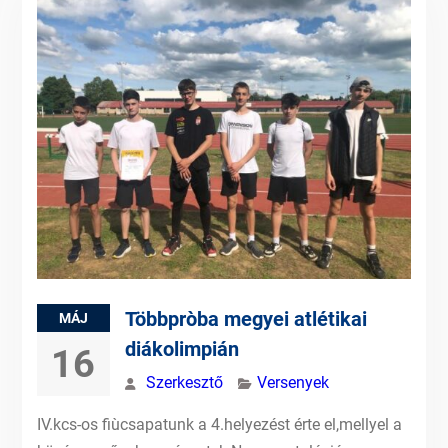
Többpròba megyei atlétikai
MÁJ
diákolimpián
16
Szerkesztő
Versenyek
IV.kcs-os fiùcsapatunk a 4.helyezést érte el,mellyel a