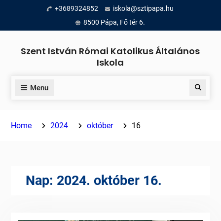
Skip
+3689324852
iskola@sztipapa.hu
to
8500 Pápa, Fő tér 6.
content
Szent István Római Katolikus Általános
Iskola
Menu
Search
Home
2024
október
16
Nap:
2024. október 16.