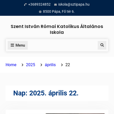
Skip
+3689324852
iskola@sztipapa.hu
to
8500 Pápa, Fő tér 6.
content
Szent István Római Katolikus Általános
Iskola
Menu
Search
Home
2025
április
22
Nap:
2025. április 22.