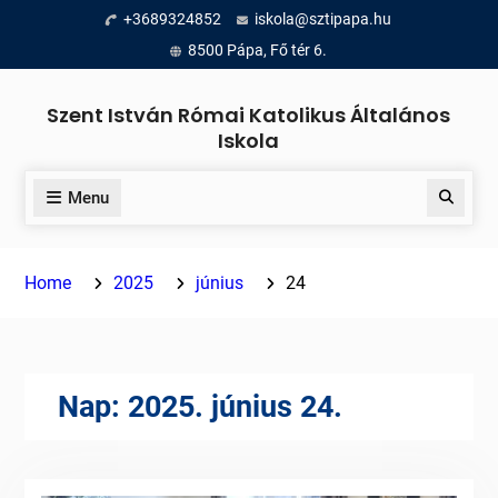
Skip
+3689324852
iskola@sztipapa.hu
to
8500 Pápa, Fő tér 6.
content
Szent István Római Katolikus Általános
Iskola
Menu
Search
Home
2025
június
24
Nap:
2025. június 24.