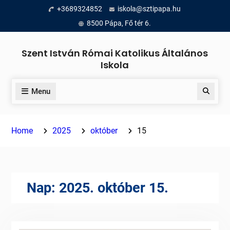
Skip
+3689324852
iskola@sztipapa.hu
to
8500 Pápa, Fő tér 6.
content
Szent István Római Katolikus Általános
Iskola
Menu
Search
Home
2025
október
15
Nap:
2025. október 15.