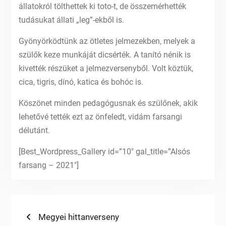
állatokról tölthettek ki toto-t, de összemérhették
tudásukat állati „leg”-ekből is.
Gyönyörködtünk az ötletes jelmezekben, melyek a
szülők keze munkáját dicsérték. A tanító nénik is
kivették részüket a jelmezversenyből. Volt köztük,
cica, tigris, dínó, katica és bohóc is.
Köszönet minden pedagógusnak és szülőnek, akik
lehetővé tették ezt az önfeledt, vidám farsangi
délutánt.
[Best_Wordpress_Gallery id=”10″ gal_title=”Alsós
farsang – 2021″]
Bejegyzés
Previous
Megyei hittanverseny