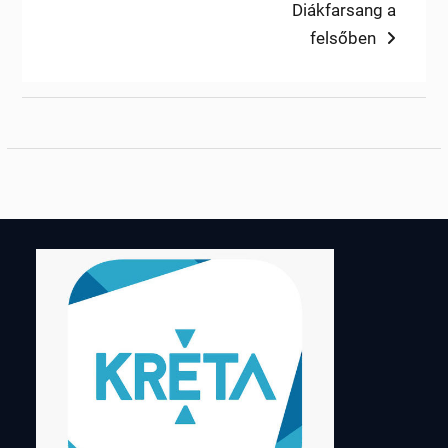
post:
Next
Diákfarsang a
navigáció
post:
felsőben