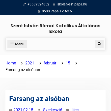
Skip
+3689324852
iskola@sztipapa.hu
to
8500 Pápa, Fő tér 6.
content
Szent István Római Katolikus Általános
Iskola
Menu
Search
Home
2021
február
15
Farsang az alsóban
Farsang az alsóban
2021.02.15.
Szerkesztő
Hírek