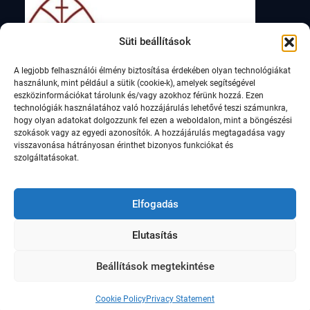
Süti beállítások
A legjobb felhasználói élmény biztosítása érdekében olyan technológiákat
használunk, mint például a sütik (cookie-k), amelyek segítségével
eszközinformációkat tárolunk és/vagy azokhoz férünk hozzá. Ezen
technológiák használatához való hozzájárulás lehetővé teszi számunkra,
hogy olyan adatokat dolgozzunk fel ezen a weboldalon, mint a böngészési
szokások vagy az egyedi azonosítók. A hozzájárulás megtagadása vagy
visszavonása hátrányosan érinthet bizonyos funkciókat és
szolgáltatásokat.
Elfogadás
Elutasítás
© Szent István Római Katolikus Általános Iskola,
2021
Beállítások megtekintése
Education Soul by
WEN Themes
Cookie Policy
Privacy Statement