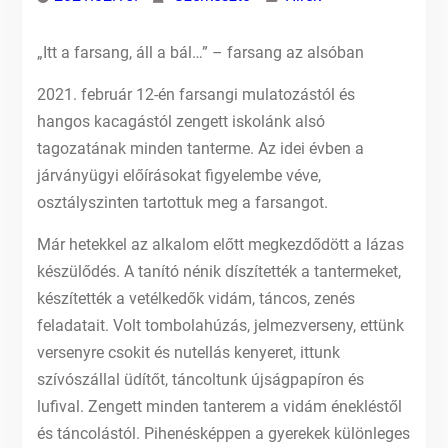
„Itt a farsang, áll a bál…” – farsang az alsóban
2021. február 12-én farsangi mulatozástól és
hangos kacagástól zengett iskolánk alsó
tagozatának minden tanterme. Az idei évben a
járványügyi előírásokat figyelembe véve,
osztályszinten tartottuk meg a farsangot.
Már hetekkel az alkalom előtt megkezdődött a lázas
készülődés. A tanító nénik díszítették a tantermeket,
készítették a vetélkedők vidám, táncos, zenés
feladatait. Volt tombolahúzás, jelmezverseny, ettünk
versenyre csokit és nutellás kenyeret, ittunk
szívószállal üdítőt, táncoltunk újságpapíron és
lufival. Zengett minden tanterem a vidám énekléstől
és táncolástól. Pihenésképpen a gyerekek különleges