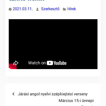
2021.03.11.
Szerkesztő
Hírek
Bejegyzés
Previous
Járási angol nyelvi szépkiejtési verseny
post:
Next
Március 15-i ünnepi
navigáció