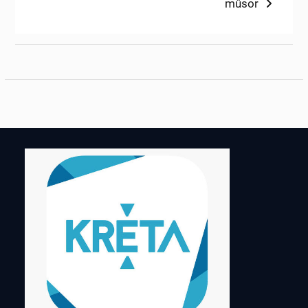
post:
műsor