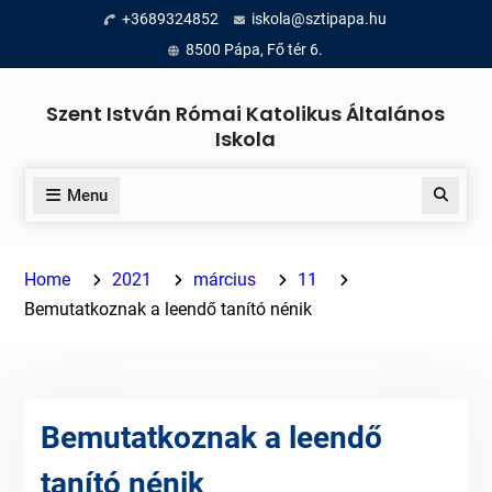
Skip
+3689324852
iskola@sztipapa.hu
to
8500 Pápa, Fő tér 6.
content
Szent István Római Katolikus Általános
Iskola
Menu
Search
Home
2021
március
11
Bemutatkoznak a leendő tanító nénik
Bemutatkoznak a leendő
tanító nénik