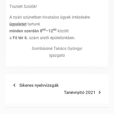
Tisztelt Szülők!
A nyári szünetben hivatalos ügyek intézésére
ügyeletet
tartunk
00
00
minden
szerdán 8
–12
között
a
Fő tér 6.
szám alatti épületünkben.
Gombásiné Takács Gyöngyi
igazgató
Bejegyzés
Previous
Sikeres nyelvvizsgák
post:
Next
Tanévnyitó 2021
navigáció
post: