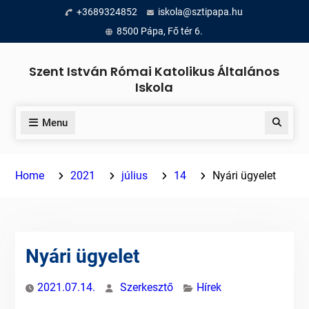
Skip
+3689324852
iskola@sztipapa.hu
to
8500 Pápa, Fő tér 6.
content
Szent István Római Katolikus Általános
Iskola
Menu
Search
Home
2021
július
14
Nyári ügyelet
Nyári ügyelet
2021.07.14.
Szerkesztő
Hírek