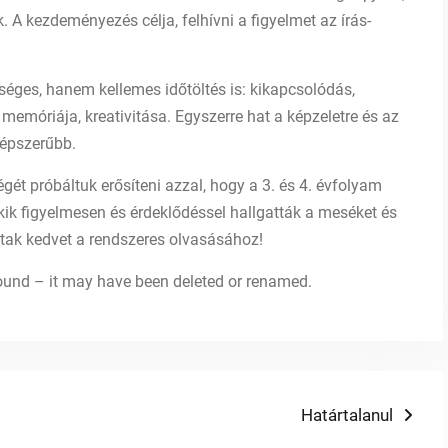
A kezdeményezés célja, felhívni a figyelmet az írás-
es, hanem kellemes időtöltés is: kikapcsolódás,
memóriája, kreativitása. Egyszerre hat a képzeletre és az
népszerűbb.
próbáltuk erősíteni azzal, hogy a 3. és 4. évfolyam
akik figyelmesen és érdeklődéssel hallgatták a meséket és
tak kedvet a rendszeres olvasásához!
 found – it may have been deleted or renamed.
Next
Határtalanul
post: