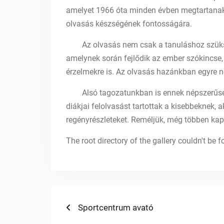
amelyet 1966 óta minden évben megtartanak. 
olvasás készségének fontosságára.
Az olvasás nem csak a tanuláshoz szükség
amelynek során fejlődik az ember szókincse, 
érzelmekre is. Az olvasás hazánkban egyre 
Alsó tagozatunkban is ennek népszerűségét 
diákjai felolvasást tartottak a kisebbeknek, 
regényrészleteket. Reméljük, még többen kap
The root directory of the gallery couldn't be
Bejegyzés
Previous
Sportcentrum avató
post: