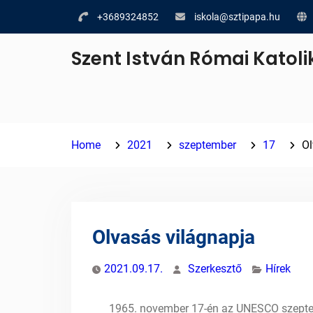
Skip
+3689324852
iskola@sztipapa.hu
to
content
Szent István Római Katoli
Home
2021
szeptember
17
Ol
Olvasás világnapja
2021.09.17.
Szerkesztő
Hírek
1965. november 17-én az UNESCO szeptembe