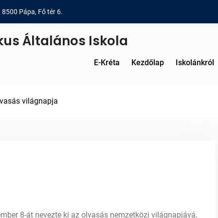
8500 Pápa, Fő tér 6.
kus Általános Iskola
E-Kréta
Kezdőlap
Iskolánkról
vasás világnapja
r 8-át nevezte ki az olvasás nemzetközi világnapjává,