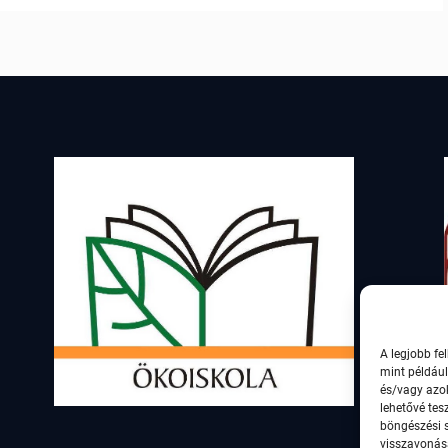
A legjobb fe
mint például
és/vagy azo
lehetővé tes
böngészési 
visszavonása