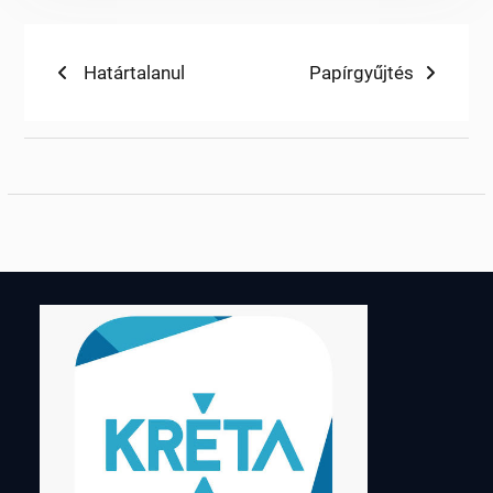
Bejegyzés
Previous
Next
Határtalanul
Papírgyűjtés
post:
post:
navigáció