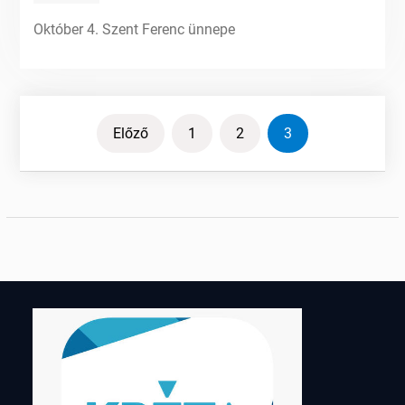
Október 4. Szent Ferenc ünnepe
Bejegyzések
Előző
1
2
3
lapozása