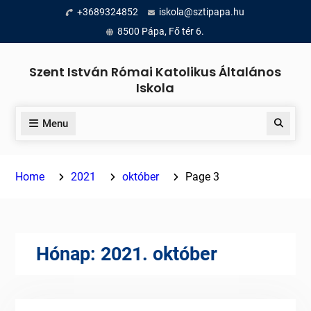
Skip
+3689324852
iskola@sztipapa.hu
to
8500 Pápa, Fő tér 6.
content
Szent István Római Katolikus Általános
Iskola
Menu
Search
Home
2021
október
Page 3
Hónap:
2021. október