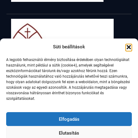
Süti beállítások
A legjobb felhasználói élmény biztosítása érdekében olyan technológiákat
használunk, mint például a sütik (cookie-k), amelyek segítségével
eszközinformációkat tárolunk és/vagy azokhoz férünk hozzá. Ezen
technológiák használatához való hozzájárulás lehetővé teszi számunkra,
hogy olyan adatokat dolgozzunk fel ezen a weboldalon, mint a böngészési
szokások vagy az egyedi azonosítók. A hozzájárulás megtagadása vagy
visszavonása hátrányosan érinthet bizonyos funkciókat és
szolgáltatásokat.
Elfogadás
Elutasítás
© Szent István Római Katolikus Általános Iskola,