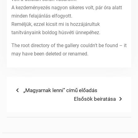
A kezdeményezés nagyon sikeres volt, pár óra alatt
minden felajánlás elfogyott.
Reméljük, ezzel kicsit mi is hozzájárultuk
tanítványaink boldog húsvéti ünnepéhez.
The root directory of the gallery couldn't be found – it
may have been deleted or renamed.
Bejegyzés
Previous
„Magyarnak lenni” című előadás
post:
Next
Elsősök beíratása
navigáció
post: