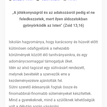
„
A jótékonyságról és az adakozásról pedig el ne
feledkezzetek, mert ilyen áldozatokban
gyönyörködik az Isten” (Zsid 13,16)
Iskolán hagyománya, hogy karácsony és húsvét előtt
különösen odafigyelünk a nehezebb
körülmények között élő tanítványainkra, és egy
adománycsomaggal támogatjuk őket.
Idén az alsó tagozat egy sütivásárt rendezett,
melynek bevételét a szervezők erre a
kezdeményezésre ajánlották fel.
Sütni szerető édesanyák fogtak össze és
finomabbnál-finomabb süteményeket készítettek.
Mind a gyerekeknek, mind a szülőknek lehetőségük
volt a délután során vásárolni.