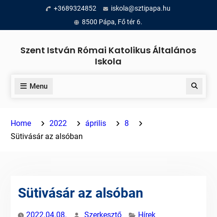
Skip
+3689324852
iskola@sztipapa.hu
to
8500 Pápa, Fő tér 6.
content
Szent István Római Katolikus Általános
Iskola
Menu
Search
Home
2022
április
8
Sütivásár az alsóban
Sütivásár az alsóban
2022.04.08.
Szerkesztő
Hírek