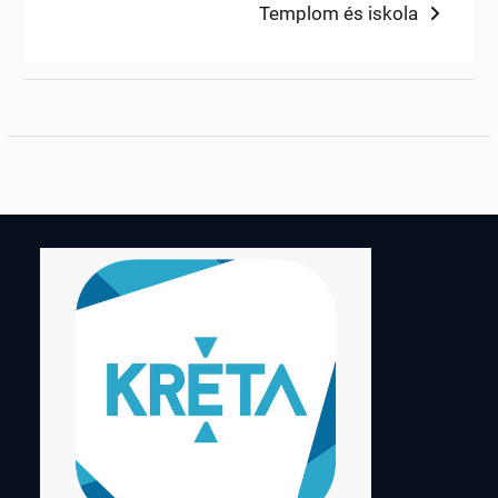
post:
Next
Templom és iskola
navigáció
post: