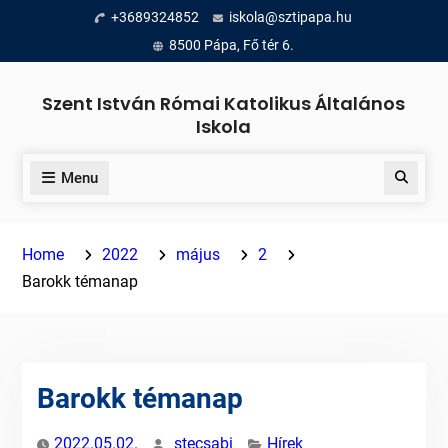
Skip
+3689324852
iskola@sztipapa.hu
to
8500 Pápa, Fő tér 6.
content
Szent István Római Katolikus Általános
Iskola
Menu
Search
Home
2022
május
2
Barokk témanap
Barokk témanap
2022.05.02.
stecsabi
Hírek