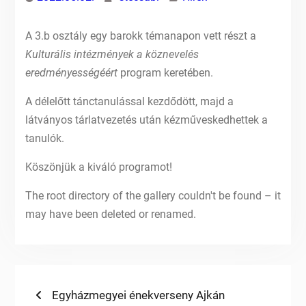
A 3.b osztály egy barokk témanapon vett részt a
Kulturális intézmények a köznevelés
eredményességéért
program keretében.
A délelőtt tánctanulással kezdődött, majd a
látványos tárlatvezetés után kézműveskedhettek a
tanulók.
Köszönjük a kiváló programot!
The root directory of the gallery couldn't be found – it
may have been deleted or renamed.
Bejegyzés
Previous
Egyházmegyei énekverseny Ajkán