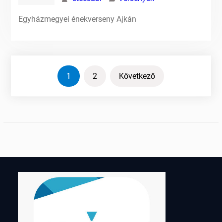
Egyházmegyei énekverseny Ajkán
Bejegyzések
1
2
Következő
lapozása