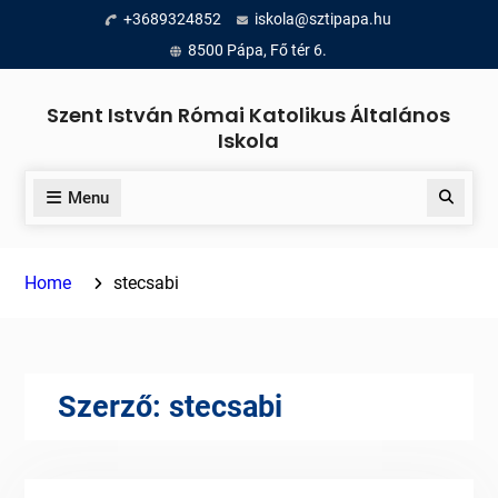
Skip
+3689324852
iskola@sztipapa.hu
to
8500 Pápa, Fő tér 6.
content
Szent István Római Katolikus Általános
Iskola
Menu
Search
Home
stecsabi
Szerző:
stecsabi