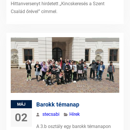
Hittanversenyt hirdetett „Kincskeresés a Szent
Család őrével” címmel.
Barokk témanap
MÁJ
02
stecsabi
Hírek
A 3.b osztály egy barokk témanapon