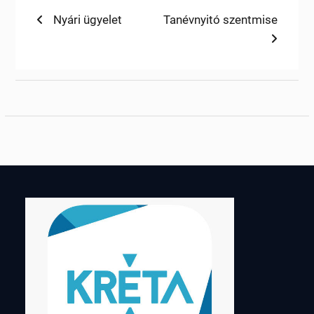
Bejegyzés
Previous
Next
Nyári ügyelet
Tanévnyitó szentmise
post:
post:
navigáció