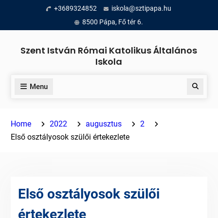
Skip
+3689324852
iskola@sztipapa.hu
to
8500 Pápa, Fő tér 6.
content
Szent István Római Katolikus Általános
Iskola
Menu
Search
Home
2022
augusztus
2
Első osztályosok szülői értekezlete
Első osztályosok szülői
értekezlete