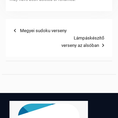
Bejegyzés
Previous
Megyei sudoku verseny
post:
Next
Lámpáskészítő
navigáció
post:
verseny az alsóban