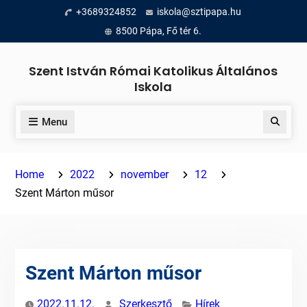
Skip
+3689324852
iskola@sztipapa.hu
to
8500 Pápa, Fő tér 6.
content
Szent István Római Katolikus Általános
Iskola
Menu
Search
Home
2022
november
12
Szent Márton műsor
Szent Márton műsor
2022.11.12.
Szerkesztő
Hírek