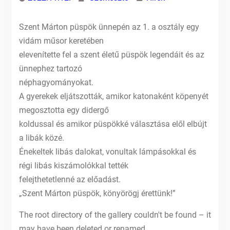
Szent Márton püspök ünnepén az 1. a osztály egy
vidám műsor keretében
elevenítette fel a szent életű püspök legendáit és az
ünnephez tartozó
néphagyományokat.
A gyerekek eljátszották, amikor katonaként köpenyét
megosztotta egy didergő
koldussal és amikor püspökké választása elől elbújt
a libák közé.
Énekeltek libás dalokat, vonultak lámpásokkal és
régi libás kiszámolókkal tették
felejthetetlenné az előadást.
„Szent Márton püspök, könyörögj érettünk!”
The root directory of the gallery couldn't be found – it
may have been deleted or renamed.