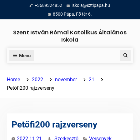
Skip
+3689324852
iskola@sztipapa.hu
to
8500 Pápa, Fő tér 6.
content
Szent István Római Katolikus Általános
Iskola
Menu
Search
Home
2022
november
21
Petőfi200 rajzverseny
Petőfi200 rajzverseny
2022.11.21.
Szerkesztő
Versenyek