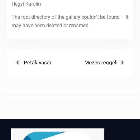
Hegyi Karolin
The root directory of the gallery couldn't be found – it
may have been deleted or renamed.
Bejegyzés
Previous
Next
Peták vásár
Mézes reggeli
post:
post:
navigáció