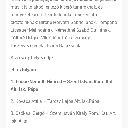
másik iskolákból érkező kísérő tanároknak, és
természetesen a feladatlapokat összeállító
oktatóinknak: Bíróné Horváth Gabriellának, Tompáné
Licsauer Melindának, Némethné Szabó Ottíliának,
Tóthné Helgert Viktóriának és a verseny
főszervezőjének: Schrei Balázsnak.
A verseny helyezettjei:
4. évfolyam
1. Fodor-Németh Nimród – Szent István Róm. Kat.
Ált. Isk. Pápa
2. Kovács Attila – Tarczy Lajos Ált. Isk.Pápa
3. Csókási Gergő – Szent István Király Róm. Kat. Ált.
Isk. Ajka