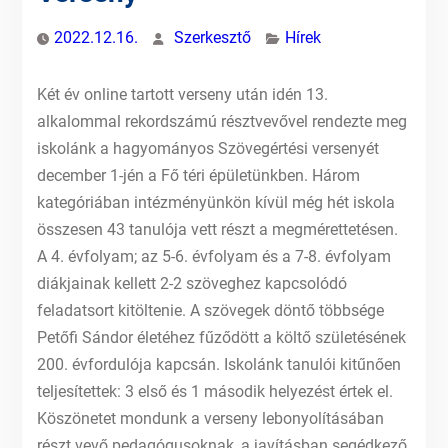
2022.12.16.
Szerkesztő
Hírek
Két év online tartott verseny után idén 13.
alkalommal rekordszámú résztvevővel rendezte meg
iskolánk a hagyományos Szövegértési versenyét
december 1-jén a Fő téri épületünkben. Három
kategóriában intézményünkön kívül még hét iskola
összesen 43 tanulója vett részt a megmérettetésen.
A 4. évfolyam; az 5-6. évfolyam és a 7-8. évfolyam
diákjainak kellett 2-2 szöveghez kapcsolódó
feladatsort kitöltenie. A szövegek döntő többsége
Petőfi Sándor életéhez fűződött a költő születésének
200. évfordulója kapcsán. Iskolánk tanulói kitűnően
teljesítettek: 3 első és 1 második helyezést értek el.
Köszönetet mondunk a verseny lebonyolításában
részt vevő pedagógusoknak, a javításban segédkező