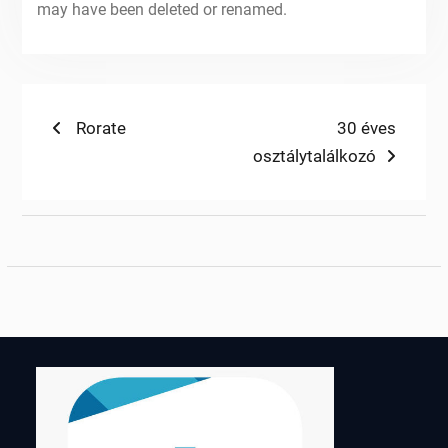
may have been deleted or renamed.
Bejegyzés
Previous
Next
Rorate
30 éves
post:
post:
osztálytalálkozó
navigáció