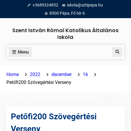
Skip
+3689324852
iskola@sztipapa.hu
to
8500 Pápa, Fő tér 6.
content
Szent István Római Katolikus Általános
Iskola
Menu
Search
Home
2022
december
16
Petőfi200 Szövegértési Verseny
Petőfi200 Szövegértési
Verseny