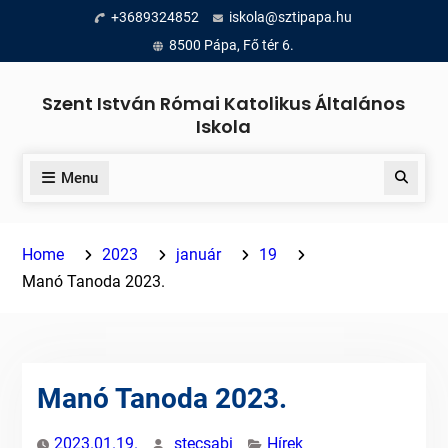
Skip
+3689324852
iskola@sztipapa.hu
to
8500 Pápa, Fő tér 6.
content
Szent István Római Katolikus Általános
Iskola
Menu
Search
Home
2023
január
19
Manó Tanoda 2023.
Manó Tanoda 2023.
2023.01.19.
stecsabi
Hírek