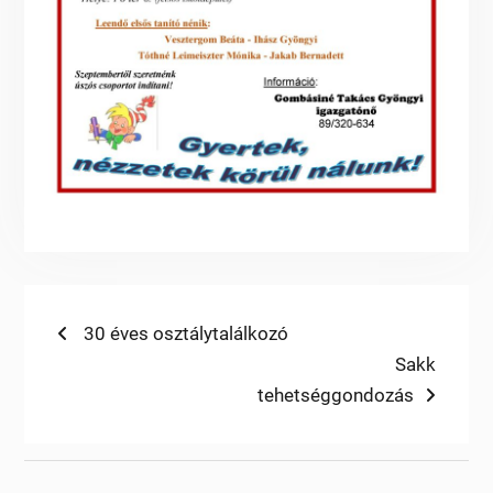
Bejegyzés
Previous
30 éves osztálytalálkozó
post:
Next
Sakk
navigáció
post:
tehetséggondozás