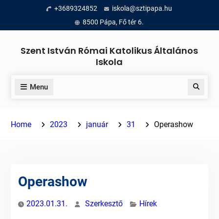
Skip
+3689324852
iskola@sztipapa.hu
to
8500 Pápa, Fő tér 6.
content
Szent István Római Katolikus Általános
Iskola
Menu
Search
Home
2023
január
31
Operashow
Operashow
2023.01.31.
Szerkesztő
Hírek