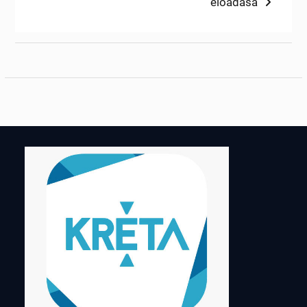
post:
előadása