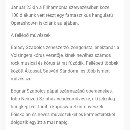
Január 23-án a Filharmónia szervezésében közel
100 diákunk vett részt egy fantasztikus hangulatú
Operashow-n iskolánk aulájában.
A fellépő művészek:
Balásy Szabolcs zeneszerző, zongorista, énektanár, a
Voisingers kórus vezetője, kinek nevéhez számos
rock musical és kórus átirat fűződik. Fellépett többek
között Ákossal, Sasvári Sándorral és több ismert
művésszel.
Bognár Szabolcs pápai származású operaénekes,
több Nemzeti Színház vendégművésze, aki jelenleg
hangképzést tanít a kaposvári Színművészeti
Főiskolán és neves művészekkel és karmesterekkel
dolgozik együtt a mai napig.