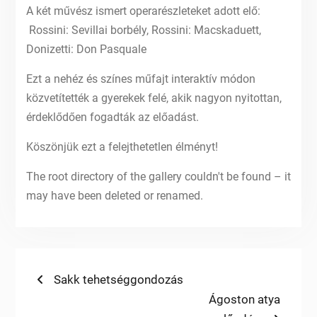
A két művész ismert operarészleteket adott elő:
Rossini: Sevillai borbély, Rossini: Macskaduett,
Donizetti: Don Pasquale
Ezt a nehéz és színes műfajt interaktív módon
közvetítették a gyerekek felé, akik nagyon nyitottan,
érdeklődően fogadták az előadást.
Köszönjük ezt a felejthetetlen élményt!
The root directory of the gallery couldn't be found – it
may have been deleted or renamed.
Bejegyzés
Previous
Sakk tehetséggondozás
post:
Next
Ágoston atya
navigáció