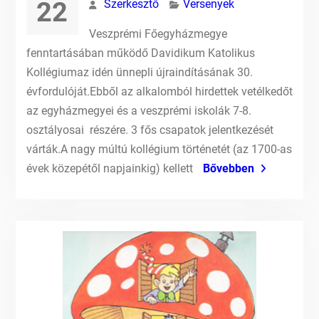
22
Szerkesztő
Versenyek
Veszprémi Főegyházmegye
fenntartásában működő Davidikum Katolikus
Kollégiumaz idén ünnepli újraindításának 30.
évfordulóját.Ebből az alkalomból hirdettek vetélkedőt
az egyházmegyei és a veszprémi iskolák 7-8.
osztályosai részére. 3 fős csapatok jelentkezését
várták.A nagy múltú kollégium történetét (az 1700-as
évek közepétől napjainkig) kellett
Bővebben