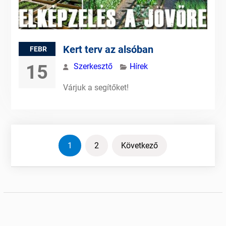
Kert terv az alsóban
FEBR
15
Szerkesztő
Hírek
Várjuk a segítőket!
Bejegyzések
1
2
Következő
lapozása