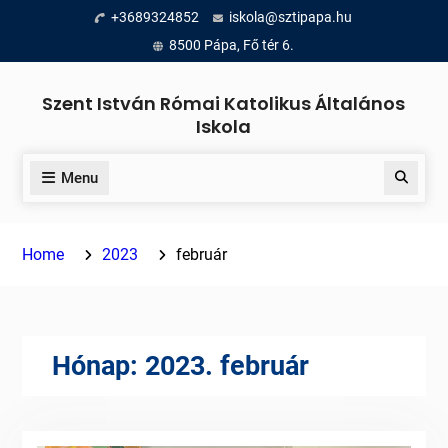
Skip
+3689324852
iskola@sztipapa.hu
to
8500 Pápa, Fő tér 6.
content
Szent István Római Katolikus Általános
Iskola
Menu
Search
Home
2023
február
Hónap:
2023. február