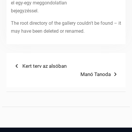
el egy-egy meggondolatlan
bejegyzéssel.
The root directory of the gallery couldn't be found – it
may have been deleted or renamed.
Bejegyzés
Previous
Kert terv az alsóban
post:
Next
Manó Tanoda
navigáció
post: