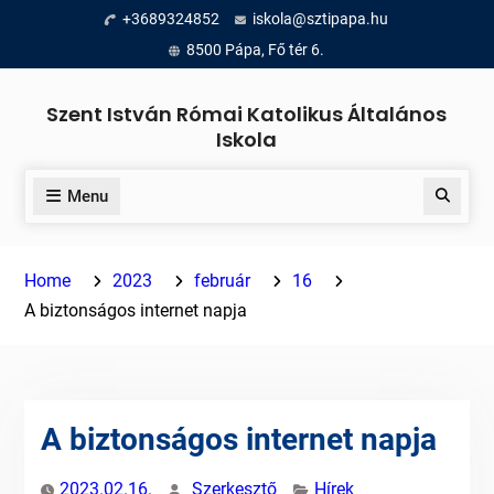
Skip
+3689324852
iskola@sztipapa.hu
to
8500 Pápa, Fő tér 6.
content
Szent István Római Katolikus Általános
Iskola
Menu
Search
Home
2023
február
16
A biztonságos internet napja
A biztonságos internet napja
2023.02.16.
Szerkesztő
Hírek