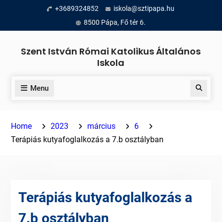
Skip
+3689324852
iskola@sztipapa.hu
to
8500 Pápa, Fő tér 6.
content
Szent István Római Katolikus Általános
Iskola
Menu
Search
Home
2023
március
6
Terápiás kutyafoglalkozás a 7.b osztályban
Terápiás kutyafoglalkozás a
7.b osztályban