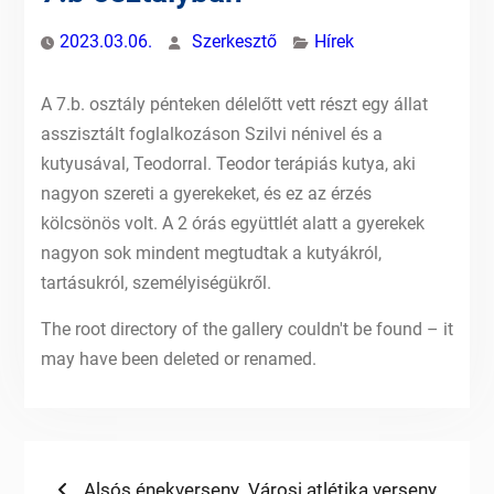
2023.03.06.
Szerkesztő
Hírek
A 7.b. osztály pénteken délelőtt vett részt egy állat
asszisztált foglalkozáson Szilvi nénivel és a
kutyusával, Teodorral. Teodor terápiás kutya, aki
nagyon szereti a gyerekeket, és ez az érzés
kölcsönös volt. A 2 órás együttlét alatt a gyerekek
nagyon sok mindent megtudtak a kutyákról,
tartásukról, személyiségükről.
The root directory of the gallery couldn't be found – it
may have been deleted or renamed.
Bejegyzés
Previous
Next
Alsós énekverseny
Városi atlétika verseny