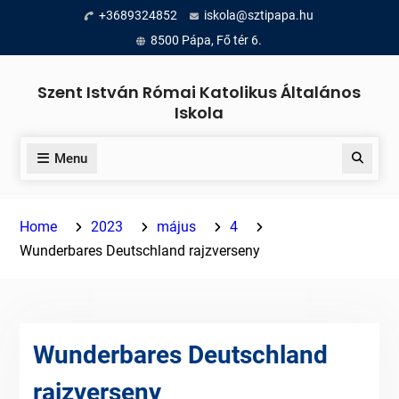
Skip
+3689324852
iskola@sztipapa.hu
to
8500 Pápa, Fő tér 6.
content
Szent István Római Katolikus Általános
Iskola
Menu
Search
Home
2023
május
4
Wunderbares Deutschland rajzverseny
Wunderbares Deutschland
rajzverseny