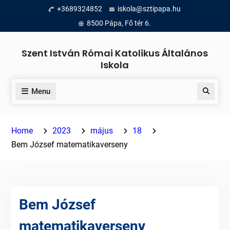
Skip
+3689324852
iskola@sztipapa.hu
to
8500 Pápa, Fő tér 6.
content
Szent István Római Katolikus Általános
Iskola
Menu
Search
Home
2023
május
18
Bem József matematikaverseny
Bem József
matematikaverseny