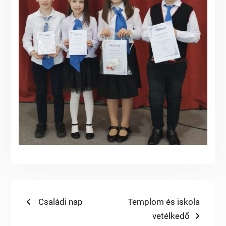
Bejegyzés
Previous
Next
Családi nap
Templom és iskola
post:
post:
vetélkedő
navigáció