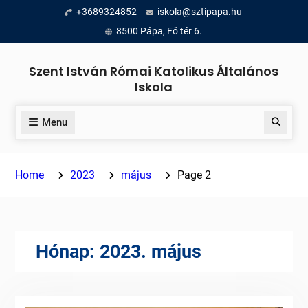
Skip
+3689324852
iskola@sztipapa.hu
to
8500 Pápa, Fő tér 6.
content
Szent István Római Katolikus Általános
Iskola
Menu
Search
Home
2023
május
Page 2
Hónap:
2023. május