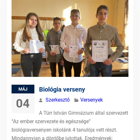
Biológia verseny
MÁJ
04
Szerkesztő
Versenyek
A Türr István Gimnázium által szervezett
“Az ember szervezete és egészsége”
biológiaversenyen iskolánk 4 tanulója vett részt.
Mindannyian a döntőbe jutottak. Eredmények: