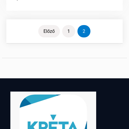
Bejegyzések
Előző
1
2
lapozása