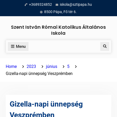
Skip
+3689324852
iskola@sztipapa.hu
to
8500 Pápa, Fő tér 6.
content
Szent István Római Katolikus Általános
Iskola
Menu
Search
Home
2023
június
5
Gizella-napi ünnepség Veszprémben
Gizella-napi ünnepség
Veszprémben