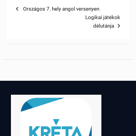
Bejegyzés
Previous
Országos 7. hely angol versenyen
post:
Next
Logikai játékok
navigáció
post:
délutánja