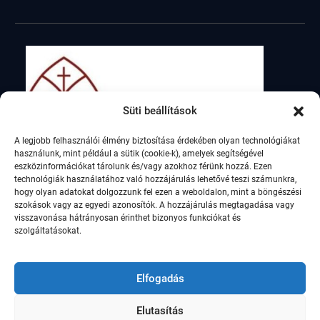
Süti beállítások
A legjobb felhasználói élmény biztosítása érdekében olyan technológiákat
használunk, mint például a sütik (cookie-k), amelyek segítségével
eszközinformációkat tárolunk és/vagy azokhoz férünk hozzá. Ezen
technológiák használatához való hozzájárulás lehetővé teszi számunkra,
hogy olyan adatokat dolgozzunk fel ezen a weboldalon, mint a böngészési
szokások vagy az egyedi azonosítók. A hozzájárulás megtagadása vagy
visszavonása hátrányosan érinthet bizonyos funkciókat és
szolgáltatásokat.
Elfogadás
Elutasítás
© Szent István Római Katolikus Általános Iskola,