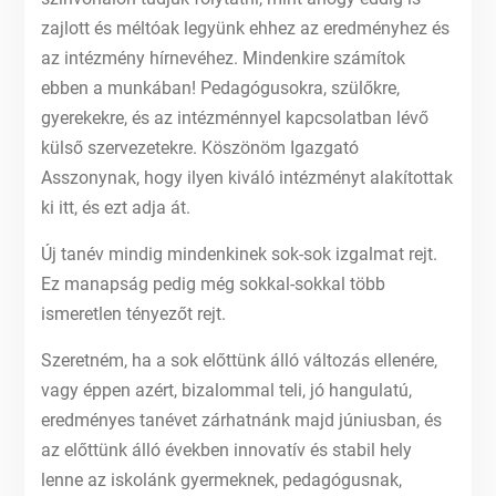
zajlott és méltóak legyünk ehhez az eredményhez és
az intézmény hírnevéhez. Mindenkire számítok
ebben a munkában! Pedagógusokra, szülőkre,
gyerekekre, és az intézménnyel kapcsolatban lévő
külső szervezetekre. Köszönöm Igazgató
Asszonynak, hogy ilyen kiváló intézményt alakítottak
ki itt, és ezt adja át.
Új tanév mindig mindenkinek sok-sok izgalmat rejt.
Ez manapság pedig még sokkal-sokkal több
ismeretlen tényezőt rejt.
Szeretném, ha a sok előttünk álló változás ellenére,
vagy éppen azért, bizalommal teli, jó hangulatú,
eredményes tanévet zárhatnánk majd júniusban, és
az előttünk álló években innovatív és stabil hely
lenne az iskolánk gyermeknek, pedagógusnak,