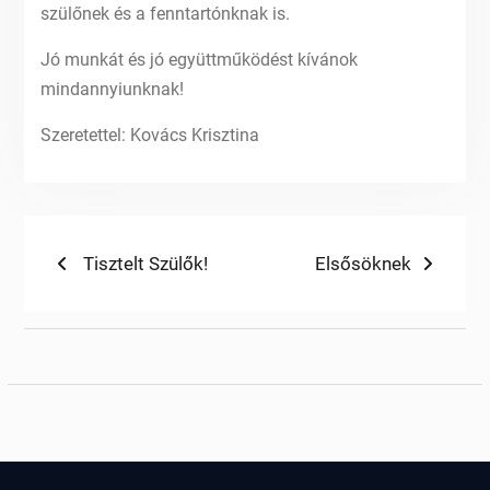
szülőnek és a fenntartónknak is.
Jó munkát és jó együttműködést kívánok
mindannyiunknak!
Szeretettel: Kovács Krisztina
Bejegyzés
Previous
Next
Tisztelt Szülők!
Elsősöknek
post:
post:
navigáció