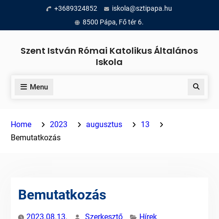
Skip
+3689324852
iskola@sztipapa.hu
to
8500 Pápa, Fő tér 6.
content
Szent István Római Katolikus Általános
Iskola
Menu
Search
Home
2023
augusztus
13
Bemutatkozás
Bemutatkozás
2023.08.13.
Szerkesztő
Hírek