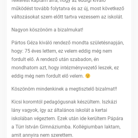
felkérést kaptam arra, hogy az eddigi kiváló
működést tovább folytatva és az új, most következő
változásokat szem előtt tartva vezessem az iskolát.
Nagyon köszönöm a bizalmukat!
Pártos Géza kiváló rendező mondta születésnapján,
hogy: 75 éves lettem, ez velem eddig még nem
fordult elő. A rendező után szabadon, én
mondhatom azt, hogy intézményvezető leszek, ez
eddig még nem fordult elő velem.
Köszönöm mindenkinek a megtisztelő bizalmat!!
Kicsi koromtól pedagógusnak készültem. Iszkázi
lány vagyok, így az általános iskolát a kertai
iskolában végeztem. Ezek után ide kerültem Pápára
a Türr István Gimnáziumba. Kollégiumban laktam,
amit annyira nem szerettem.