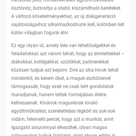
ösztönöz, biztosítja a stabil, kiszámítható kereteket.
A változó követelményekhez, az új diákgeneráció
sajátosságaihoz alkalmazkodnunk kell, különben két
külön világban fogunk élni.
Ez egy olyan út, amely tele van lehetőségekkel és
feladatokkal, azt várom tehát, hogy az érintettekkel –
diákokkal, kollégákkal, szülőkkel, partnerekkel
közösen tudjuk ezt bejárni. Erre az útra hívok tehát
mindenkit, és kérem őket, a maguk eszközeivel
támogassák, hogy ezek ne csak leírt gondolatok
maradjanak, hanem tettek formájában életre
kelhessenek. Kívánok magunknak kiváló
együttműködést, szeretetteljes légkört és sok-sok
vidám, felemelő percet, hogy azt a munkát, amit
Igazgató asszonnyal elkezdtek, olyan magas
színvonalon tudjuk folytatni, mint ahogy eddig is