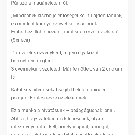
Pár szó a magánéletemről:
„Mindennek kisebb jelentőséget kell tulajdonítanunk,
és mindent könnyű szívvel kell viselnünk.
Emberhez illőbb nevetni, mint siránkozni az életen”.
(Seneca)
17 éve élek özvegyként, férjem egy közúti
balesetben meghalt.
3 gyermekünk született. Már felnőttek, van 2 unokám
is
Katolikus hitem sokat segített életem minden
pontján. Fontos része az életemnek.
Ez a munka a hivatásunk – pedagógusnak lenni.
Ahhoz, hogy valóban ezek lehessünk, olyan
intézményi háttér kell, amely inspirál, támogat,
irányokat jelöl, mindenekfelett együttműködésre