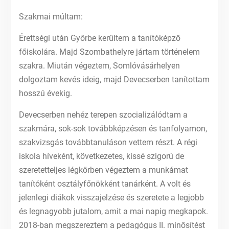
Szakmai múltam:
Érettségi után Győrbe kerültem a tanítóképző
főiskolára. Majd Szombathelyre jártam történelem
szakra. Miután végeztem, Somlóvásárhelyen
dolgoztam kevés ideig, majd Devecserben tanítottam
hosszú évekig.
Devecserben nehéz terepen szocializálódtam a
szakmára, sok-sok továbbképzésen és tanfolyamon,
szakvizsgás továbbtanuláson vettem részt. A régi
iskola híveként, következetes, kissé szigorú de
szeretetteljes légkörben végeztem a munkámat
tanítóként osztályfőnökként tanárként. A volt és
jelenlegi diákok visszajelzése és szeretete a legjobb
és legnagyobb jutalom, amit a mai napig megkapok.
2018-ban megszereztem a pedagógus II. minősítést