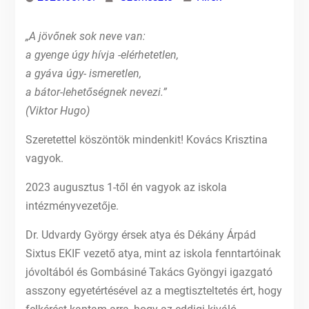
„A jövőnek sok neve van:
a gyenge úgy hívja -elérhetetlen,
a gyáva úgy- ismeretlen,
a bátor-lehetőségnek nevezi.”
(Viktor Hugo)
Szeretettel köszöntök mindenkit! Kovács Krisztina
vagyok.
2023 augusztus 1-től én vagyok az iskola
intézményvezetője.
Dr. Udvardy György érsek atya és Dékány Árpád
Sixtus EKIF vezető atya, mint az iskola fenntartóinak
jóvoltából és Gombásiné Takács Gyöngyi igazgató
asszony egyetértésével az a megtiszteltetés ért, hogy