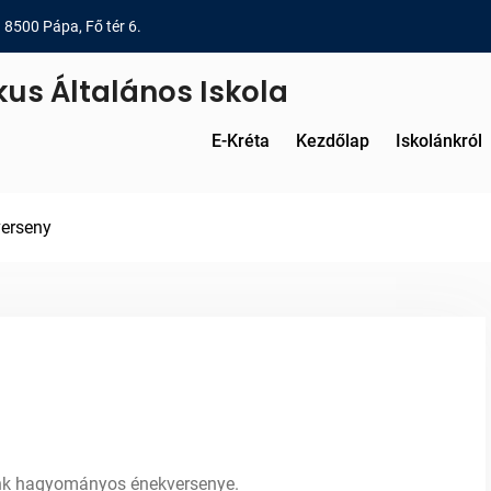
8500 Pápa, Fő tér 6.
kus Általános Iskola
E-Kréta
Kezdőlap
Iskolánkról
erseny
ink hagyományos énekversenye.