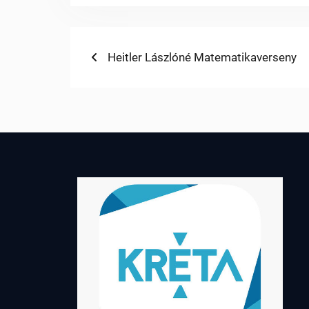
Bejegyzés
Previous
Heitler Lászlóné Matematikaverseny
post:
navigáció