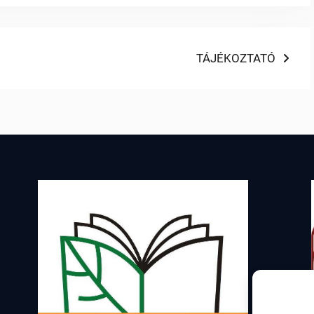
Next
TÁJÉKOZTATÓ
post: