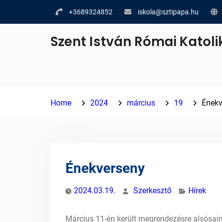
Skip
+3689324852
iskola@sztipapa.hu
to
content
Szent István Római Katoli
Home
2024
március
19
Énekv
Énekverseny
2024.03.19.
Szerkesztő
Hírek
Március 11-én került megrendezésre alsósa