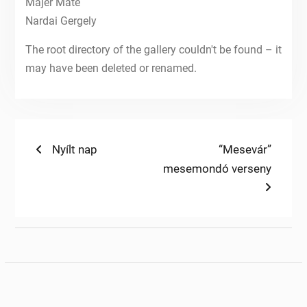
Májer Máté
Nardai Gergely
The root directory of the gallery couldn't be found – it
may have been deleted or renamed.
Bejegyzés
Previous
Next
Nyílt nap
“Mesevár”
post:
post:
mesemondó verseny
navigáció