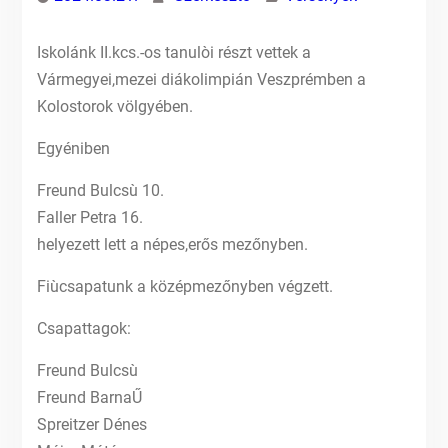
Iskolánk II.kcs.-os tanulòi részt vettek a
Vármegyei,mezei diákolimpián Veszprémben a
Kolostorok völgyében.
Egyéniben
Freund Bulcsù 10.
Faller Petra 16.
helyezett lett a népes,erős mezőnyben.
Fiùcsapatunk a középmezőnyben végzett.
Csapattagok:
Freund Bulcsù
Freund BarnaŰ
Spreitzer Dénes