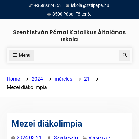
Skip
+3689324852
iskola@sztipapa.hu
to
8500 Pápa, Fő tér 6.
content
Szent István Római Katolikus Általános
Iskola
Menu
Search
Home
2024
március
21
Mezei diákolimpia
Mezei diákolimpia
2024.03.21.
Szerkesztő
Versenyek