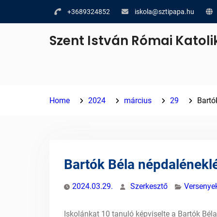
Skip
+3689324852
iskola@sztipapa.hu
to
content
Szent István Római Katoli
Home
2024
március
29
Bartó
Bartók Béla népdaléneklé
2024.03.29.
Szerkesztő
Versenye
Iskolánkat 10 tanuló képviselte a Bartók Bél