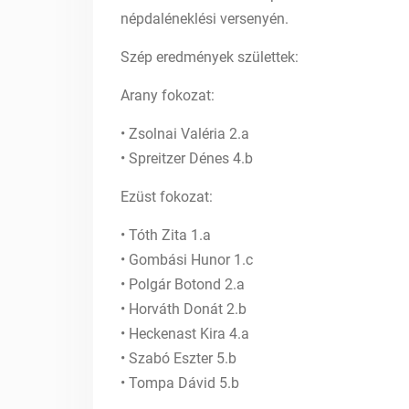
népdaléneklési versenyén.
Szép eredmények születtek:
Arany fokozat:
• Zsolnai Valéria 2.a
• Spreitzer Dénes 4.b
Ezüst fokozat:
• Tóth Zita 1.a
• Gombási Hunor 1.c
• Polgár Botond 2.a
• Horváth Donát 2.b
• Heckenast Kira 4.a
• Szabó Eszter 5.b
• Tompa Dávid 5.b