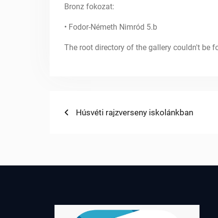
Bronz fokozat:
• Fodor-Németh Nimród 5.b
The root directory of the gallery couldn't be
Bejegyzés
Previous
Húsvéti rajzverseny iskolánkban
post:
navigáció