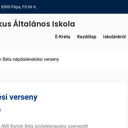
8500 Pápa, Fő tér 6.
kus Általános Iskola
E-Kréta
Kezdőlap
Iskolánkról
k Béla népdaléneklési verseny
si verseny
k
a AMI Bartók Béla születésnapjára szervezett