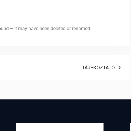
 found – it may have been deleted or renamed.
Next
TÁJÉKOZTATÓ
post: