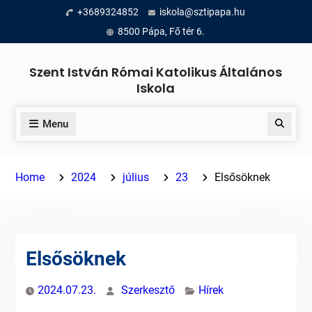
Skip
+3689324852
iskola@sztipapa.hu
to
8500 Pápa, Fő tér 6.
content
Szent István Római Katolikus Általános
Iskola
Menu
Search
Home
2024
július
23
Elsősöknek
Elsősöknek
2024.07.23.
Szerkesztő
Hírek