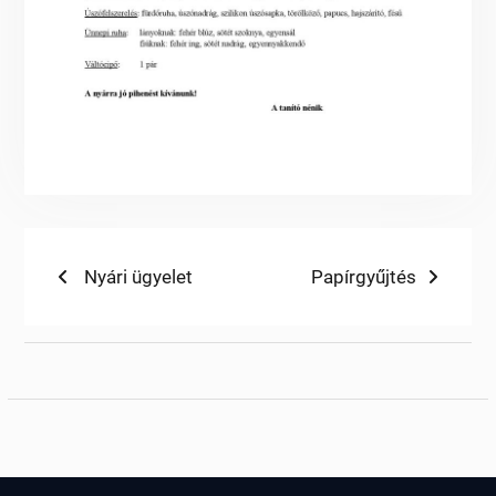
Bejegyzés
Previous
Next
Nyári ügyelet
Papírgyűjtés
post:
post:
navigáció